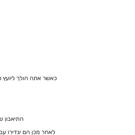
כאשר אתה הולך ליועץ פי
התיאבון ש
לאחר מכן הם יגדירו עב