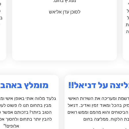
ממליץ בחום.
ל
ל
כ
לסוכן עדן אליאש
בת
ת
ש
ה
יצה על דניאל!!
מומלץ באהבה
שמת ומעריכה את השירות האישי
גלעד מלווה אותי באופן אישי ומ
יק בהכל ומאוד זמין ואדיב. דניאל
מבין בתחום תנו לו פשוט לע
ל הביטוחים והוא מהמם וממש רואים
הטוב ביותר! בזכותם אפשר 
ת הלקוח. ממליצה בחום
להבין יותר בתחום ולחסוך א
אלופים!"