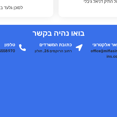
 התיק דניאל גיבלי
לסוכן גלעד ב
בואו נהיה בקשר
אר אלקטרוני
כתובת המשרדים
טלפון
office@miflasi
רחוב הרוקמים 26, חולון
5558970
ins.co